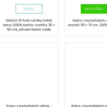
DETAIL
DO KOŠÍKU
Složení: tři froté ručníky hnědé
Kytice z kuchyňských 
barvy (100% bavlna, rozměry 30 ×
(rozměr 50 × 70 cm, 100
50 cm), přírodní italské mýdlo
Kytice z kuchyňských utěrek -
Kytice z kuchyňských u