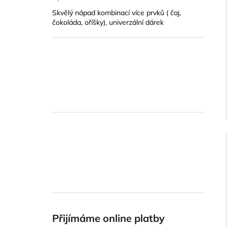
Hodnocení produktu je 5 z 5 hvězdiček.
Skvělý nápad kombinací více prvků ( čaj,
čokoláda, oříšky), univerzální dárek
Přijímáme online platby