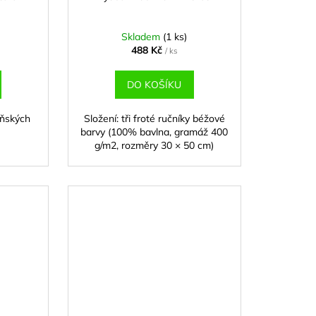
Skladem
(1 ks)
488 Kč
/ ks
DO KOŠÍKU
yňských
Složení: tři froté ručníky béžové
barvy (100% bavlna, gramáž 400
g/m2, rozměry 30 × 50 cm)