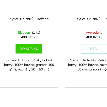
Kytice z ručníků - Božena
Kytice z ručníků - El
Skladem
(1 ks)
Vyprodáno
488 Kč
488 Kč
/ ks
/ ks
DO KOŠÍKU
DETAIL
Složení: tři froté ručníky fialové
Složení: tři froté ručník
barvy (100% bavlna, gramáž 400
barvy (100% bavlna, roz
g/m2, rozměry 30 × 50 cm)
50 cm), přírodní mý