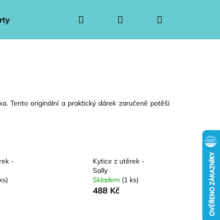
Hledat
Přihlášení
Nákupní
rty
Ponožkové kytice pro muže
Ponožkové kytice 
košík
čka. Tento originální a praktický dárek zaručeně potěší
rek -
Kytice z utěrek -
Sally
ks)
Skladem
(1 ks)
Následující
488 Kč