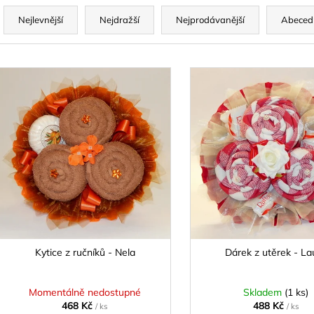
Ř
KYTICE Z BONBÓNŮ - INGRID
SLADKÁ KYTICE
a
Nejlevnější
Nejdražší
Nejprodávanější
Abeced
438 Kč
539 Kč
z
e
V
n
ý
p
p
r
s
o
p
d
r
u
o
k
d
t
u
ů
k
Kytice z ručníků - Nela
Dárek z utěrek - La
t
ů
Momentálně nedostupné
Skladem
(1 ks)
468 Kč
488 Kč
/ ks
/ ks