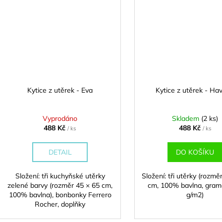
Kytice z utěrek - Eva
Kytice z utěrek - Ha
Vyprodáno
Skladem
(2 ks)
488 Kč
488 Kč
/ ks
/ ks
DETAIL
DO KOŠÍKU
Složení: tři kuchyňské utěrky
Složení: tři utěrky (rozmě
zelené barvy (rozměr 45 × 65 cm,
cm, 100% bavlna, gram
100% bavlna), bonbonky Ferrero
g/m2)
Rocher, doplňky