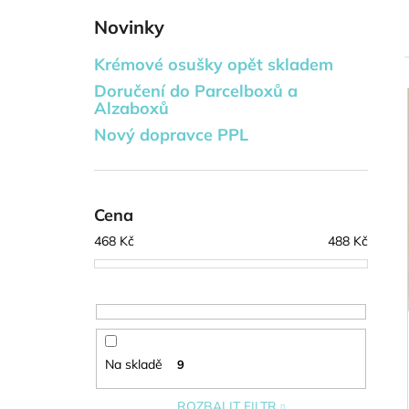
KYTICE Z BONBÓNŮ - ZLATA
l
Novinky
629 Kč
Krémové osušky opět skladem
Doručení do Parcelboxů a
Alzaboxů
í
Nový dopravce PPL
i
Cena
468
Kč
488
Kč
Na skladě
9
ROZBALIT FILTR