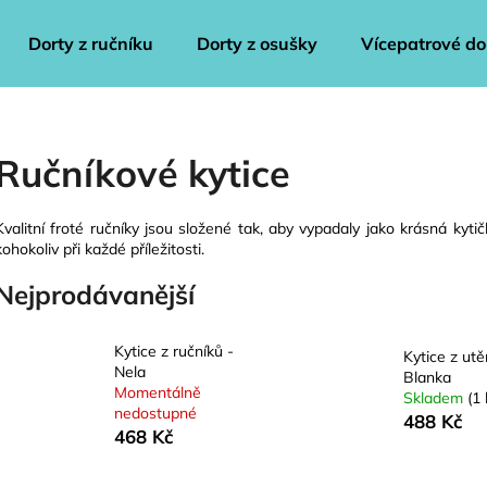
Dorty z ručníku
Dorty z osušky
Vícepatrové do
Co potřebujete najít?
Ručníkové kytice
HLEDAT
Kvalitní froté ručníky jsou složené tak, aby vypadaly jako krásná kyti
kohokoliv při každé příležitosti.
Nejprodávanější
Doporučujeme
Kytice z ručníků -
Kytice z utě
Nela
Blanka
Momentálně
Skladem
(1 
nedostupné
488 Kč
468 Kč