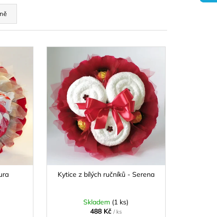
 - NAĎA
ně
ura
Kytice z bílých ručníků - Serena
Skladem
(1 ks)
488 Kč
/ ks