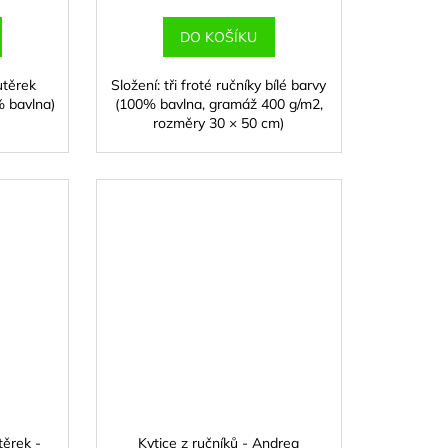
DO KOŠÍKU
utěrek
Složení: tři froté ručníky bílé barvy
% bavlna)
(100% bavlna, gramáž 400 g/m2,
rozměry 30 × 50 cm)
těrek -
Kytice z ručníků - Andrea