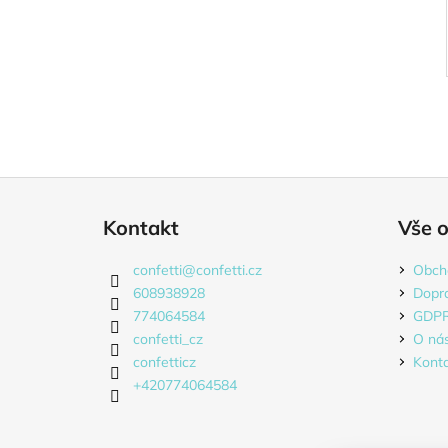
Z
á
Kontakt
Vše 
p
a
confetti
@
confetti.cz
Obch
t
608938928
Dopr
í
774064584
GDP
confetti_cz
O ná
confetticz
Kont
+420774064584