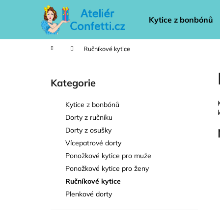
K
Přejít
na
o
Kytice z bonbónů
obsah
Zpět
Zpět
š
do
do
í
Domů
Ručníkové kytice
k
obchodu
obchodu
P
o
Kategorie
Přeskočit
s
kategorie
t
Kytice z bonbónů
r
Dorty z ručníku
a
Dorty z osušky
n
Vícepatrové dorty
n
Ponožkové kytice pro muže
í
Ponožkové kytice pro ženy
p
Ručníkové kytice
a
Plenkové dorty
n
e