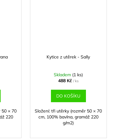
vana
Kytice z utěrek - Sally
Skladem
(1 ks)
488 Kč
/ ks
DO KOŠÍKU
r 50 × 70
Složení: tři utěrky (rozměr 50 × 70
áž 220
cm, 100% bavlna, gramáž 220
g/m2)