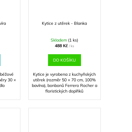
víra
Kytice z utěrek - Blanka
Skladem
(1 ks)
488 Kč
/ ks
DO KOŠÍKU
y béžové
Kytice je vyrobena z kuchyňských
měry 30 ×
utěrek (rozměr 50 × 70 cm, 100%
dlo
bavlna), bonbonů Ferrero Rocher a
floristických doplňků