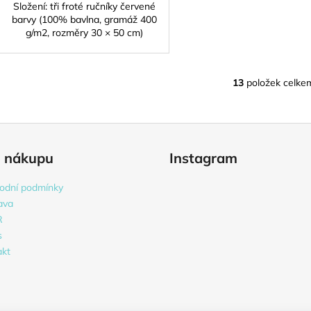
Složení: tři froté ručníky červené
barvy (100% bavlna, gramáž 400
g/m2, rozměry 30 × 50 cm)
13
položek celke
O
v
l
á
d
o nákupu
Instagram
a
c
odní podmínky
í
ava
p
R
r
s
v
akt
k
y
v
ý