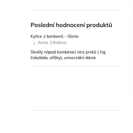
Poslední hodnocení produktů
Kytice z bonbonů - Gloria
Anna. Cihalova
|
Hodnocení produktu je 5 z 5 hvězdiček.
Skvělý nápad kombinací více prvků ( čaj,
čokoláda, oříšky), univerzální dárek