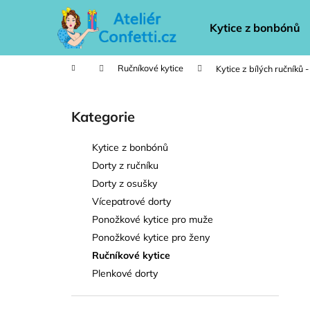
K
Přejít
na
o
Kytice z bonbónů
obsah
Zpět
Zpět
š
do
do
í
Domů
Ručníkové kytice
Kytice z bílých ručníků 
k
obchodu
obchodu
P
o
Kategorie
Přeskočit
s
kategorie
t
Kytice z bonbónů
r
Dorty z ručníku
a
Dorty z osušky
n
Vícepatrové dorty
n
Ponožkové kytice pro muže
í
Ponožkové kytice pro ženy
p
Ručníkové kytice
a
Plenkové dorty
n
e