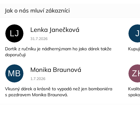
Lenka Janečková
LJ
J
Hodnocení obchodu je 5 z 5 hvězdiček.
31.7.2026
Dortík z ručníku je nádherný,mam ho jako dárek takže
Kupuj
doporučuji
Monika Braunová
MB
Z
Hodnocení obchodu je 5 z 5 hvězdiček.
1.7.2026
Vkusný dárek a krásně to vypadá než jen bomboniéra
Kvalit
s pozdravem Monika Braunová.
spoko