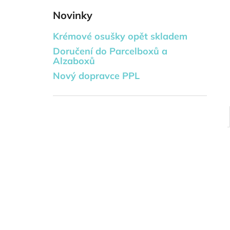
DVOUPATROVÝ TEXTILNÍ DORT -
l
MARK
Novinky
778 Kč
Krémové osušky opět skladem
Doručení do Parcelboxů a
Alzaboxů
Nový dopravce PPL