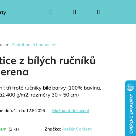
Hledat
Přihlášení
Nákupní
rty
Ponožkové kytice pro muže
Ponožkové kytice 
košík
rné
ocení
Podrobnosti hodnocení
ení
tu
tice z bílých ručníků
Serena
ček.
í: tři froté ručníky
bílé
barvy (100% bavlna,
ž 400 g/m2, rozměry 30 × 50 cm)
 doručit do:
12.8.2026
Možnosti doručení
Následující
dem
(1 ks)
Značka:
Ateliér Confetti