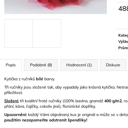
KYTICE Z PÁNSKÝCH PONOŽEK -
DVOUPATROVÝ 
MATTHEW
48
768 Kč
579 Kč
Měrn
cena:
Kateg
Výšk
Prům
Popis
Podobné (8)
Hodnocení (1)
Diskuze
Kytička z ručníků
bílé
barvy.
Tři ručníky jsou složené tak, aby vypadaly jako krásná kytička. Netr
příležitost.
Složení:
tři kvalitní froté ručníky (100% bavlna, gramáž
400 g/m2
, r
přání, káva, čajíčky, cokoliv jiné), floristické doplňky.
Upozornění:
každý Vámi objednaný kus je originál a může se v detai
použitím nezapomeňte odstranit špendlíky!