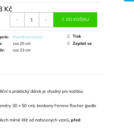
DORT - IVA
8 Kč
á
DO KOŠÍKU
Tisk
orie
:
Ručníkové kytice
Zeptat se
a
:
cca 25 cm
ěr
:
cca 23 cm
adiční a praktický dárek je vhodný pro každou
ozměry 30 × 50 cm), bonbony Ferrero Rocher (podle
lech mírně lišit od nafocených vzorů
, před