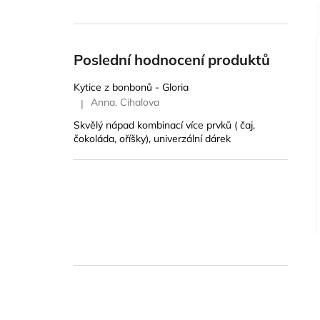
Poslední hodnocení produktů
Kytice z bonbonů - Gloria
Anna. Cihalova
|
Hodnocení produktu je 5 z 5 hvězdiček.
Skvělý nápad kombinací více prvků ( čaj,
čokoláda, oříšky), univerzální dárek