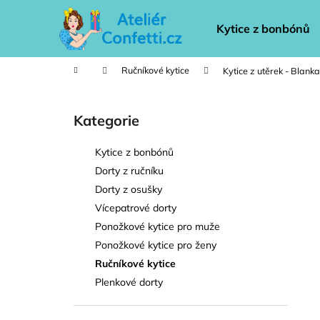
K
Přejít
na
o
Kytice z bonbónů
obsah
Zpět
Zpět
š
do
do
í
Domů
Ručníkové kytice
Kytice z utěrek - Blanka
k
obchodu
obchodu
P
o
Kategorie
Přeskočit
s
kategorie
t
Kytice z bonbónů
r
Dorty z ručníku
a
Dorty z osušky
n
Vícepatrové dorty
n
Ponožkové kytice pro muže
í
Ponožkové kytice pro ženy
p
Ručníkové kytice
a
Plenkové dorty
n
e