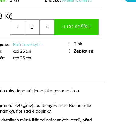
K - EVA
8 Kč
á
DO KOŠÍKU
Tisk
orie
:
Ručníkové kytice
Zeptat se
a
:
cca 25 cm
ěr
:
cca 25 cm
u do ruky doporučujeme jako pozornost na
 gramáž
220 g/m2
), bonbony Ferrero Rocher (dle
námky), floristické doplňky.
detailech mírně lišit od nafocených vzorů
, před