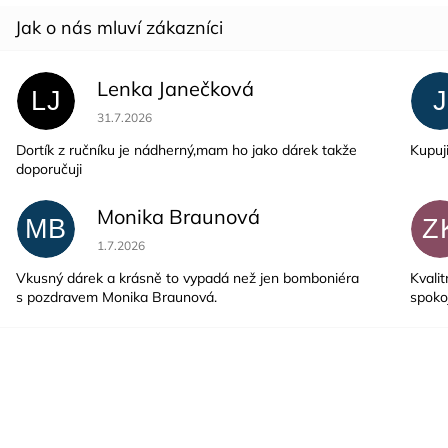
Lenka Janečková
LJ
J
Hodnocení obchodu je 5 z 5 hvězdiček.
31.7.2026
Dortík z ručníku je nádherný,mam ho jako dárek takže
Kupuj
doporučuji
Monika Braunová
MB
Z
Hodnocení obchodu je 5 z 5 hvězdiček.
1.7.2026
Vkusný dárek a krásně to vypadá než jen bomboniéra
Kvalit
s pozdravem Monika Braunová.
spoko