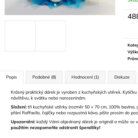
KYTICE Z DÁMSKÝCH PONOŽEK -
KYTICE Z UTĚRE
SAMANTA
488 Kč
48
499 Kč
Původně:
589 Kč
Měrn
cena:
Kateg
Výšk
Prům
Popis
Podobné (8)
Hodnocení (1)
Diskuze
Krásný praktický dárek je vyroben z kuchyňských utěrek. Kytičk
návštěvu, k svátku nebo narozeninám.
Složení:
tři kuchyňské utěrky (rozměr 50 × 70 cm, 100% bavlna,
přání Raffaello, čajíčky nebo rozpustná káva, pište prosím do poz
Upozornění:
každý Vámi objednaný dárek je originál a může se v 
použitím nezapomeňte odstranit špendlíky!