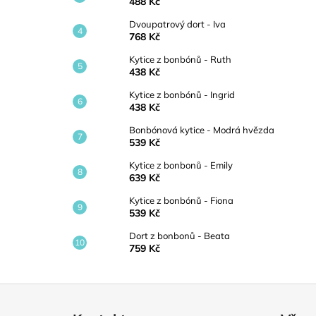
488 Kč
Dvoupatrový dort - Iva
768 Kč
Kytice z bonbónů - Ruth
438 Kč
Kytice z bonbónů - Ingrid
438 Kč
Bonbónová kytice - Modrá hvězda
539 Kč
Kytice z bonbonů - Emily
639 Kč
Kytice z bonbónů - Fiona
539 Kč
Dort z bonbonů - Beata
759 Kč
Z
á