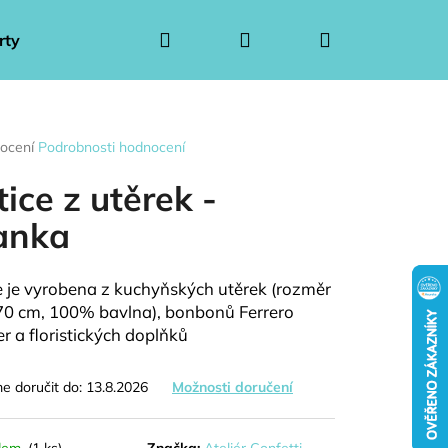
Hledat
Přihlášení
Nákupní
rty
Ponožkové kytice pro muže
Ponožkové kytice 
košík
rné
ocení
Podrobnosti hodnocení
ení
tu
tice z utěrek -
anka
ček.
e je vyrobena z kuchyňských utěrek (rozměr
70 cm, 100% bavlna), bonbonů Ferrero
r a floristických doplňků
 doručit do:
13.8.2026
Možnosti doručení
Následující
dem
(1 ks)
Značka:
Ateliér Confetti