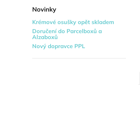
DORT Z OSUŠKY A RUČNÍKU -
l
GEORGE
Novinky
738 Kč
Krémové osušky opět skladem
Doručení do Parcelboxů a
Alzaboxů
Nový dopravce PPL