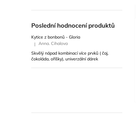
Poslední hodnocení produktů
Kytice z bonbonů - Gloria
Anna. Cihalova
|
Hodnocení produktu je 5 z 5 hvězdiček.
Skvělý nápad kombinací více prvků ( čaj,
čokoláda, oříšky), univerzální dárek