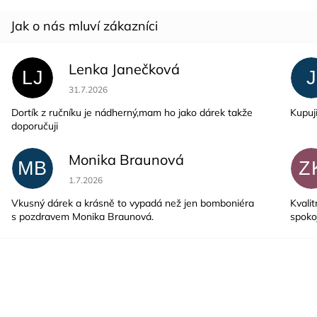
Lenka Janečková
LJ
J
Hodnocení obchodu je 5 z 5 hvězdiček.
31.7.2026
Dortík z ručníku je nádherný,mam ho jako dárek takže
Kupuj
doporučuji
Monika Braunová
MB
Z
Hodnocení obchodu je 5 z 5 hvězdiček.
1.7.2026
Vkusný dárek a krásně to vypadá než jen bomboniéra
Kvalit
s pozdravem Monika Braunová.
spoko