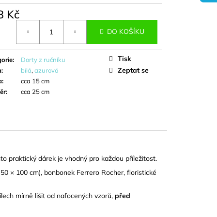
DORT - IVA
8 Kč
á
DO KOŠÍKU
Tisk
orie
:
Dorty z ručníku
Zeptat se
a
:
bílá
,
azurová
a
:
cca 15 cm
ěr
:
cca 25 cm
o praktický dárek je vhodný pro každou příležitost.
50 × 100 cm), bonbonek Ferrero Rocher, floristické
lech mírně lišit od nafocených vzorů,
před