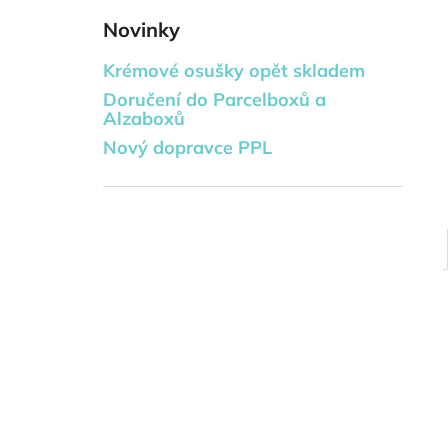
DVOUPATROVÝ TEXTILNÍ DORT -
l
MARK
Novinky
778 Kč
Krémové osušky opět skladem
Doručení do Parcelboxů a
Alzaboxů
Nový dopravce PPL