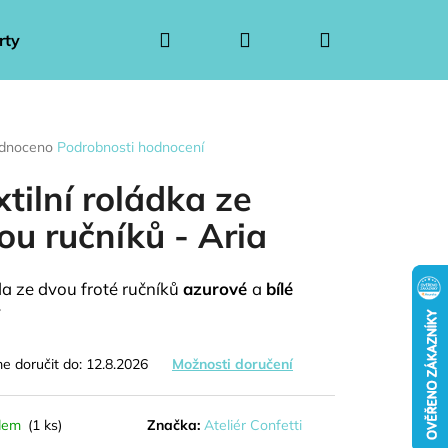
Hledat
Přihlášení
Nákupní
rty
Ponožkové kytice pro muže
Ponožkové kytice 
košík
rné
dnoceno
Podrobnosti hodnocení
ení
tu
xtilní roládka ze
ou ručníků - Aria
ček.
a ze dvou froté ručníků
azurové
a
bílé
y
 doručit do:
12.8.2026
Možnosti doručení
Následující
dem
(1 ks)
Značka:
Ateliér Confetti