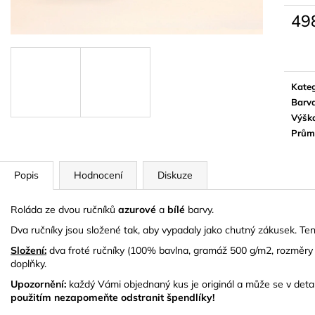
KYTICE Z PÁNSKÝCH PONOŽEK -
DVOUPATROVÝ 
MATTHEW
49
768 Kč
579 Kč
Měrn
cena:
Kateg
Barv
Výšk
Prům
Popis
Hodnocení
Diskuze
Roláda ze dvou ručníků
azurové
a
bílé
barvy.
Dva ručníky jsou složené tak, aby vypadaly jako chutný zákusek. Tent
Složení:
dva froté ručníky (100% bavlna, gramáž 500 g/m2, rozměry 
doplňky.
Upozornění:
každý Vámi objednaný kus je originál a může se v detai
použitím nezapomeňte odstranit špendlíky!