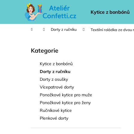
K
Přejít
na
o
Kytice z bonbónů
obsah
Zpět
Zpět
š
do
do
í
Domů
Dorty z ručníku
Textilní roládka ze dvou 
k
obchodu
obchodu
P
o
Kategorie
Přeskočit
s
kategorie
t
Kytice z bonbónů
r
Dorty z ručníku
a
Dorty z osušky
n
Vícepatrové dorty
n
Ponožkové kytice pro muže
í
Ponožkové kytice pro ženy
p
Ručníkové kytice
a
Plenkové dorty
n
e