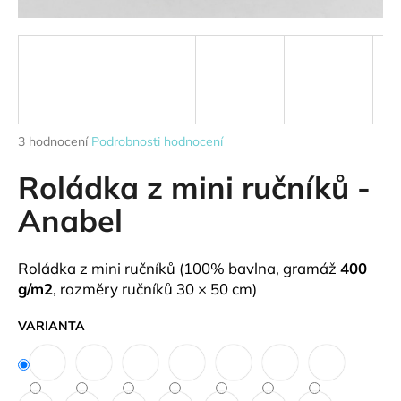
a
j
í
t
?
Průměrné
3 hodnocení
Podrobnosti hodnocení
hodnocení
produktu
Roládka z mini ručníků -
je
HLEDAT
4,0
Anabel
z
5
hvězdiček.
Roládka z mini ručníků (100% bavlna, gramáž
400
D
g/m2
, rozměry ručníků 30 × 50 cm)
o
p
VARIANTA
o
r
u