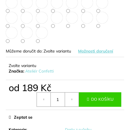
č
u
j
e
m
e
KYTICE
Můžeme doručit do:
Zvolte variantu
Možnosti doručení
Z
BONBÓNŮ
-
Zvolte variantu
INGRID
Značka:
Ateliér Confetti
438
Kč
od
189 Kč
Měrná
DO KOŠÍKU
cena:
Zeptat se
Kategorie
:
Dorty z ručníku