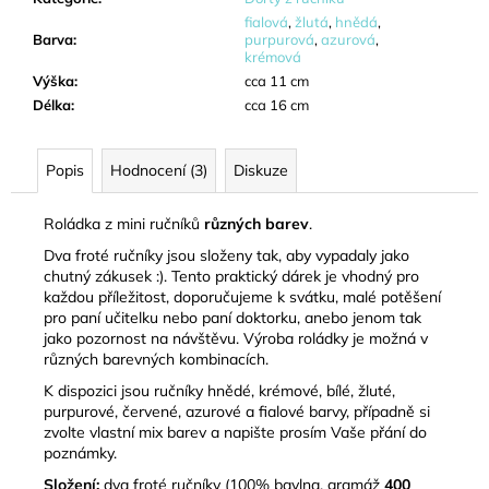
fialová
,
žlutá
,
hnědá
,
Barva
:
purpurová
,
azurová
,
krémová
Výška
:
cca 11 cm
Délka
:
cca 16 cm
Popis
Hodnocení (3)
Diskuze
Roládka z mini ručníků
různých barev
.
Dva froté ručníky jsou složeny tak, aby vypadaly jako
chutný zákusek :). Tento praktický dárek je vhodný pro
každou příležitost, doporučujeme k svátku, malé potěšení
pro paní učitelku nebo paní doktorku, anebo jenom tak
jako pozornost na návštěvu. Výroba roládky je možná v
různých barevných kombinacích.
K dispozici jsou ručníky hnědé, krémové, bílé, žluté,
purpurové, červené, azurové a fialové barvy, případně si
zvolte vlastní mix barev a napište prosím Vaše přání do
poznámky.
Složení:
dva froté ručníky (100% bavlna, gramáž
400