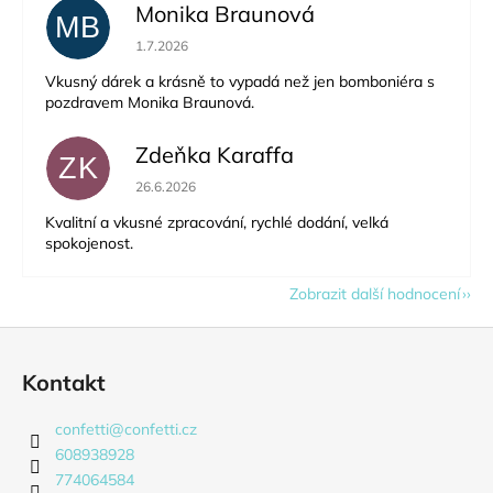
Monika Braunová
MB
Hodnocení obchodu je 5 z 5 hvězdiček.
1.7.2026
Vkusný dárek a krásně to vypadá než jen bomboniéra s
pozdravem Monika Braunová.
Zdeňka Karaffa
ZK
Hodnocení obchodu je 5 z 5 hvězdiček.
26.6.2026
Kvalitní a vkusné zpracování, rychlé dodání, velká
spokojenost.
Zobrazit další hodnocení
Z
á
Kontakt
p
a
confetti
@
confetti.cz
t
608938928
í
774064584