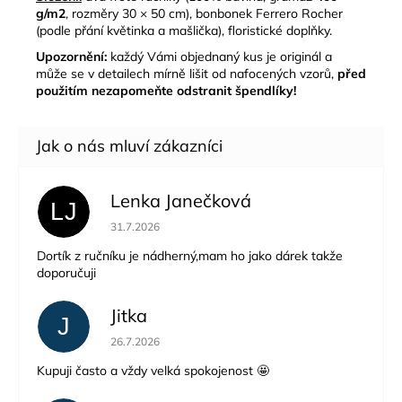
g/m2
, rozměry 30 × 50 cm), bonbonek Ferrero Rocher
(podle přání květinka a mašlička), floristické doplňky.
Upozornění:
každý Vámi objednaný kus je originál a
může se v detailech mírně lišit od nafocených vzorů,
před
použitím nezapomeňte odstranit špendlíky!
Lenka Janečková
LJ
Hodnocení obchodu je 5 z 5 hvězdiček.
31.7.2026
Dortík z ručníku je nádherný,mam ho jako dárek takže
doporučuji
Jitka
J
Hodnocení obchodu je 5 z 5 hvězdiček.
26.7.2026
Kupuji často a vždy velká spokojenost 🤩