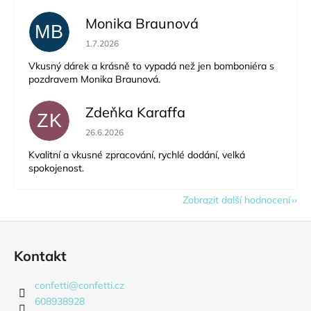
Monika Braunová
MB
Hodnocení obchodu je 5 z 5 hvězdiček.
1.7.2026
Vkusný dárek a krásně to vypadá než jen bomboniéra s
pozdravem Monika Braunová.
Zdeňka Karaffa
ZK
Hodnocení obchodu je 5 z 5 hvězdiček.
26.6.2026
Kvalitní a vkusné zpracování, rychlé dodání, velká
spokojenost.
Zobrazit další hodnocení
Z
á
Kontakt
p
a
confetti
@
confetti.cz
t
608938928