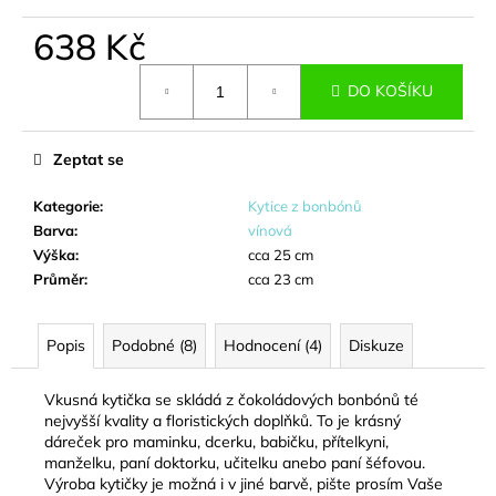
č
u
638 Kč
j
Měrná
e
DO KOŠÍKU
cena:
m
e
Zeptat se
SLADKÁ
Kategorie
:
Kytice z bonbónů
KYTICE
-
Barva
:
vínová
ZUZANA
Výška
:
cca 25 cm
489
Průměr
:
cca 23 cm
Kč
Popis
Podobné (8)
Hodnocení (4)
Diskuze
Vkusná kytička se skládá z čokoládových bonbónů té
nejvyšší kvality a floristických doplňků. To je krásný
dáreček pro maminku, dcerku, babičku, přítelkyni,
manželku, paní doktorku, učitelku anebo paní šéfovou.
Výroba kytičky je možná i v jiné barvě, pište prosím Vaše