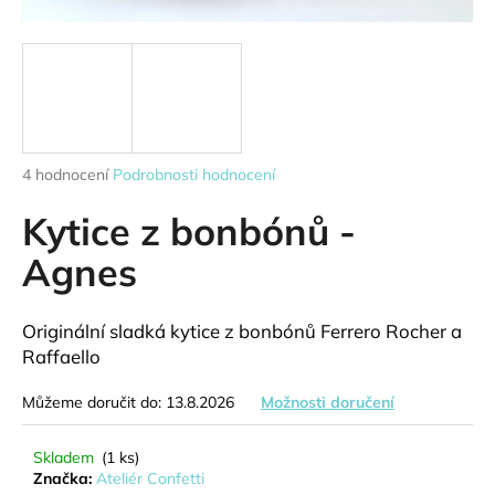
a
j
í
t
?
Průměrné
4 hodnocení
Podrobnosti hodnocení
hodnocení
produktu
Kytice z bonbónů -
je
HLEDAT
4,5
Agnes
z
5
hvězdiček.
Originální sladká kytice z bonbónů Ferrero Rocher a
D
Raffaello
o
p
Můžeme doručit do:
13.8.2026
Možnosti doručení
o
r
Skladem
(1 ks)
u
Značka:
Ateliér Confetti