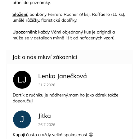
přání do poznámky.
Složení:
bonbóny Ferrero Rocher (9 ks), Raffaello (10 ks),
umělé růžičky, floristické doplňky.
Upozornění:
každý Vámi objednaný kus je originál a
může se v detailech mírně lišit od nafocených vzorů.
Lenka Janečková
LJ
Hodnocení obchodu je 5 z 5 hvězdiček.
31.7.2026
Dortík z ručníku je nádherný,mam ho jako dárek takže
doporučuji
Jitka
J
Hodnocení obchodu je 5 z 5 hvězdiček.
26.7.2026
Kupuji často a vždy velká spokojenost 🤩