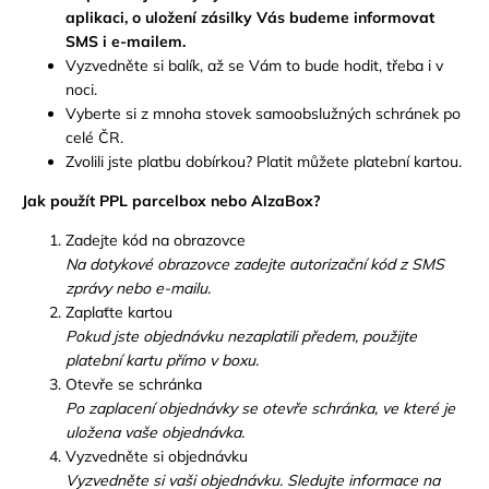
č
aplikaci, o uložení zásilky Vás budeme informovat
u
SMS i e-mailem.
j
Vyzvedněte si balík, až se Vám to bude hodit, třeba i v
e
noci.
m
Vyberte si z mnoha stovek samoobslužných schránek po
e
celé ČR.
Zvolili jste platbu dobírkou? Platit můžete platební kartou.
KYTICE
Jak použít PPL parcelbox nebo AlzaBox?
Z
DÁMSKÝCH
Zadejte kód na obrazovce
PONOŽEK
-
Na dotykové obrazovce zadejte autorizační kód z SMS
SAMANTA
zprávy nebo e-mailu.
499
Zaplaťte kartou
Kč
Pokud jste objednávku nezaplatili předem, použijte
Původně:
platební kartu přímo v boxu.
589
Kč
Otevře se schránka
Po zaplacení objednávky se otevře schránka, ve které je
uložena vaše objednávka.
Vyzvedněte si objednávku
Vyzvedněte si vaši objednávku. Sledujte informace na