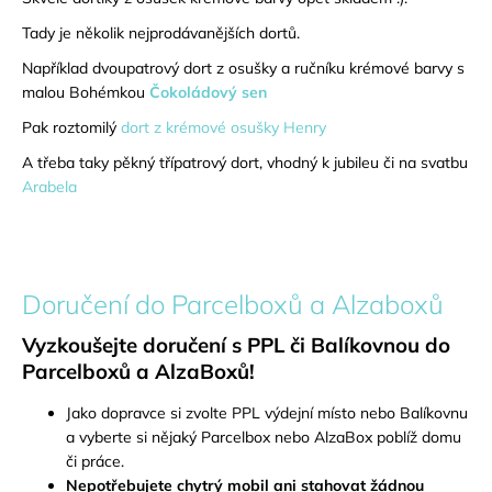
a
Tady je několik nejprodávanějších dortů.
j
Například dvoupatrový dort z osušky a ručníku krémové barvy s
í
malou Bohémkou
Čokoládový sen
t
Pak roztomilý
dort z krémové osušky Henry
?
A třeba taky pěkný třípatrový dort, vhodný k jubileu či na svatbu
Arabela
HLEDAT
Doručení do Parcelboxů a Alzaboxů
Vyzkoušejte doručení s PPL či Balíkovnou do
D
Parcelboxů a
AlzaBoxů!
o
p
Jako dopravce si zvolte PPL výdejní místo nebo Balíkovnu
o
a vyberte si nějaký Parcelbox nebo AlzaBox poblíž domu
r
či práce.
u
Nepotřebujete chytrý mobil ani stahovat žádnou