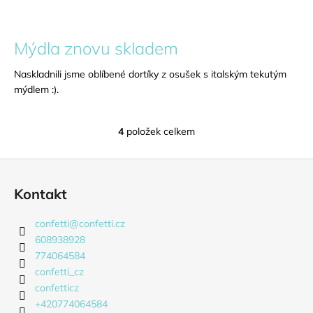
Mýdla znovu skladem
Naskladnili jsme oblíbené dortíky z osušek s italským tekutým
mýdlem :).
4
položek celkem
O
v
Z
l
á
á
Kontakt
d
p
a
a
confetti
@
confetti.cz
c
t
608938928
í
í
774064584
p
confetti_cz
r
confetticz
v
+420774064584
k