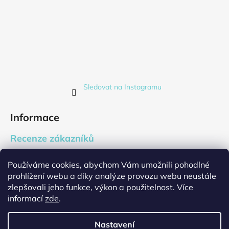
Sledovat na Instagramu
Informace
Recenze zákazníků
Blog
Používáme cookies, abychom Vám umožnili pohodlné
Firemní dárky
prohlížení webu a díky analýze provozu webu neustále
Cookies
zlepšovali jeho funkce, výkon a použitelnost. Více
Jak nakupovat
informací
zde
.
Velkoobchod
Nastavení