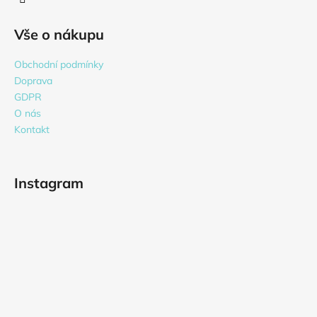
y
v
Vše o nákupu
ý
p
Obchodní podmínky
i
Doprava
s
GDPR
u
O nás
Kontakt
Instagram