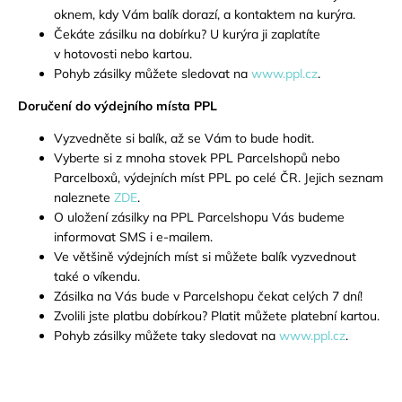
oknem, kdy Vám balík dorazí, a kontaktem na kurýra.
Čekáte zásilku na dobírku? U kurýra ji zaplatíte
v hotovosti nebo kartou.
Pohyb zásilky můžete sledovat na
www.ppl.cz
.
Doručení do výdejního místa PPL
Vyzvedněte si balík, až se Vám to bude hodit.
Vyberte si z mnoha stovek PPL Parcelshopů nebo
Parcelboxů, výdejních míst PPL po celé ČR. Jejich seznam
naleznete
ZDE
.
O uložení zásilky na PPL Parcelshopu Vás budeme
informovat SMS i e-mailem.
Ve většině výdejních míst si můžete balík vyzvednout
také o víkendu.
Zásilka na Vás bude v Parcelshopu čekat celých 7 dní!
Zvolili jste platbu dobírkou? Platit můžete platební kartou.
Pohyb zásilky můžete taky sledovat na
www.ppl.cz
.