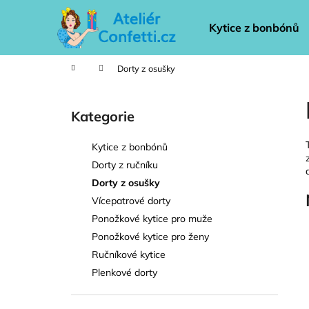
K
Přejít
na
o
Kytice z bonbónů
obsah
Zpět
Zpět
š
do
do
í
Domů
Dorty z osušky
k
obchodu
obchodu
P
o
Kategorie
Přeskočit
s
kategorie
t
Kytice z bonbónů
r
Dorty z ručníku
a
Dorty z osušky
n
Vícepatrové dorty
n
Ponožkové kytice pro muže
í
Ponožkové kytice pro ženy
p
Ručníkové kytice
a
Plenkové dorty
n
e