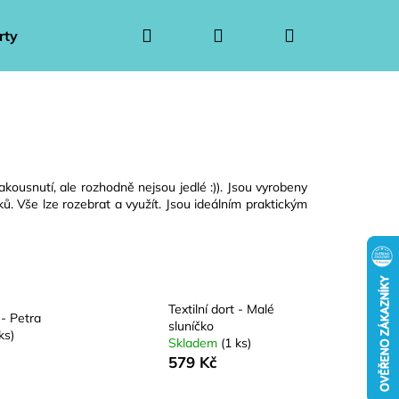
Hledat
Přihlášení
Nákupní
rty
Ponožkové kytice pro muže
Ponožkové kytice 
košík
akousnutí, ale rozhodně nejsou jedlé :)). Jsou vyrobeny
ků. Vše lze rozebrat a využít. Jsou ideálním praktickým
Textilní dort - Malé
 - Petra
sluníčko
ks)
Skladem
(1 ks)
Následující
579 Kč