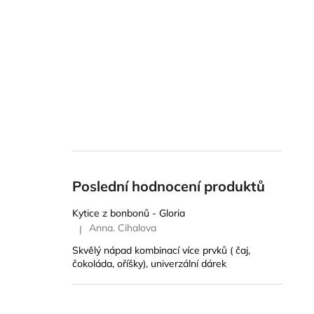
Poslední hodnocení produktů
Kytice z bonbonů - Gloria
Anna. Cihalova
|
Hodnocení produktu je 5 z 5 hvězdiček.
Skvělý nápad kombinací více prvků ( čaj,
čokoláda, oříšky), univerzální dárek