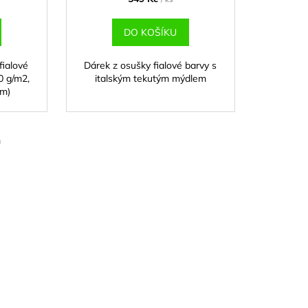
DO KOŠÍKU
fialové
Dárek z osušky fialové barvy s
0 g/m2,
italským tekutým mýdlem
cm)
m