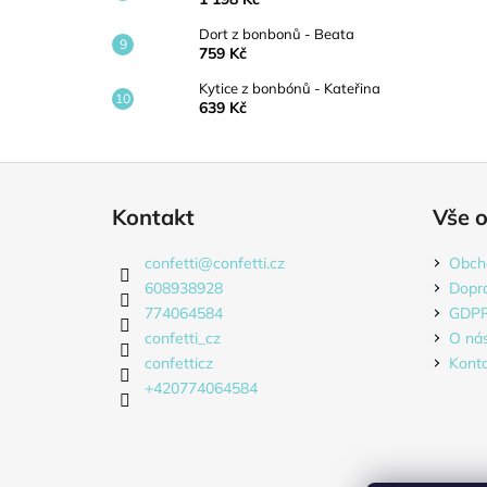
Dort z bonbonů - Beata
759 Kč
Kytice z bonbónů - Kateřina
639 Kč
Z
á
Kontakt
Vše 
p
a
confetti
@
confetti.cz
Obch
t
608938928
Dopr
í
774064584
GDP
confetti_cz
O ná
confetticz
Kont
+420774064584