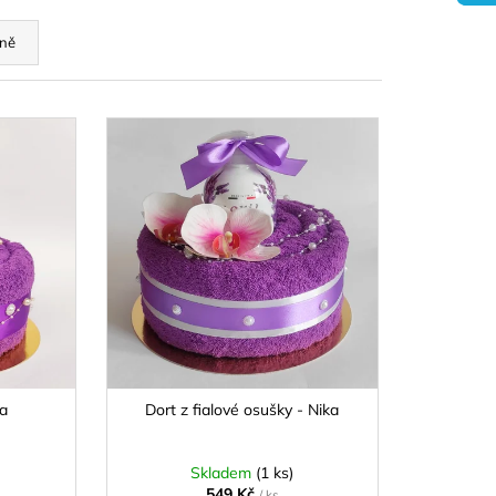
DORT - IVA
ně
ra
Dort z fialové osušky - Nika
Skladem
(1 ks)
549 Kč
/ ks