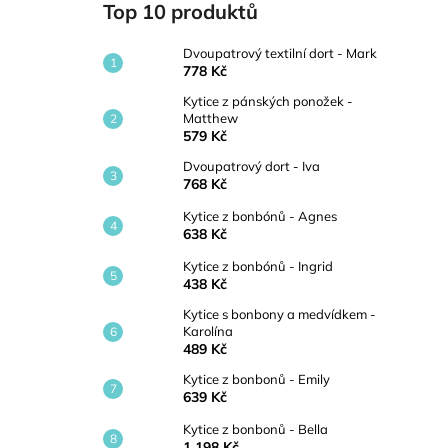
Top 10 produktů
Dvoupatrový textilní dort - Mark
778 Kč
Kytice z pánských ponožek -
Matthew
579 Kč
Dvoupatrový dort - Iva
768 Kč
Kytice z bonbónů - Agnes
638 Kč
Kytice z bonbónů - Ingrid
438 Kč
Kytice s bonbony a medvídkem -
Karolína
489 Kč
Kytice z bonbonů - Emily
639 Kč
Kytice z bonbonů - Bella
1 198 Kč