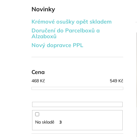
DVOUPATROVÝ TEXTILNÍ DORT -
l
MARK
Novinky
778 Kč
Krémové osušky opět skladem
Doručení do Parcelboxů a
Alzaboxů
í
Nový dopravce PPL
i
Cena
468
Kč
549
Kč
Na skladě
3