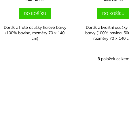
DO KOŠÍKU
DO KOŠÍKU
Dortík z froté osušky fialové barvy
Dortík z kvalitní osušky 
(100% bavlna, rozměry 70 × 140
barvy (100% bavlna, 50
cm)
rozměry 70 × 140 
3
položek celke
O
v
l
á
d
a
c
í
p
r
v