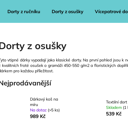
Dorty z ručníku
Dorty z osušky
Vícepatrové do
Co potřebujete najít?
Dorty z osušky
HLEDAT
Tyto vtipné dárky vypadají jako klasické dorty. Na první pohled jsou k n
z kvalitních froté osušek o gramáži 450-550 g/m2 a floristických doplň
dárkem pro každou příležitost.
Doporučujeme
Nejprodávanější
Dárkový koš na
Textilní dort
míru
Skladem
(1 
Na dotaz
(>5 ks)
539 Kč
989 Kč