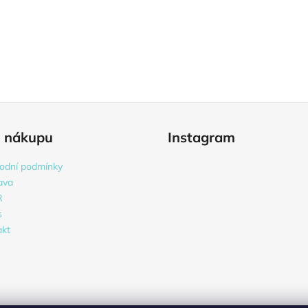
o nákupu
Instagram
odní podmínky
ava
R
s
akt