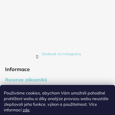
Sledovat na Instagramu
Informace
Recenze zákazníků
Blog
Používáme cookies, abychom Vám umožnili pohodlné
Firemní dárky
prohlížení webu a díky analýze provozu webu neustále
Cookies
zlepšovali jeho funkce, výkon a použitelnost. Více
Jak nakupovat
informací
zde
.