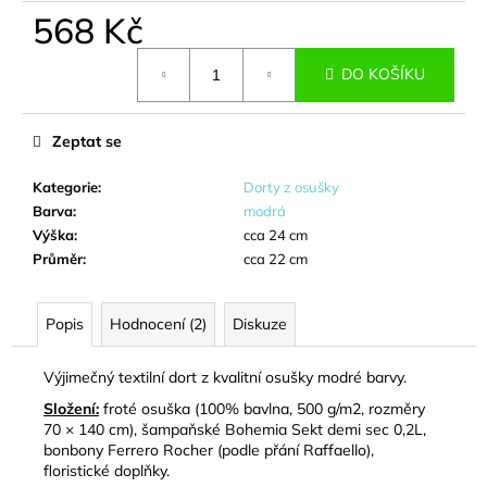
č
568 Kč
u
j
Měrná
e
DO KOŠÍKU
cena:
m
e
Zeptat se
KYTICE
Kategorie
:
Dorty z osušky
S
Barva
:
modrá
BONBÓNY
Výška
:
cca 24 cm
-
Průměr
:
cca 22 cm
ELIŠKA
659
Kč
Popis
Hodnocení (2)
Diskuze
Výjimečný textilní dort z kvalitní osušky modré barvy.
Složení:
froté osuška (100% bavlna, 500 g/m2, rozměry
70 × 140 cm), šampaňské Bohemia Sekt demi sec 0,2L,
bonbony Ferrero Rocher (podle přání Raffaello),
floristické doplňky.