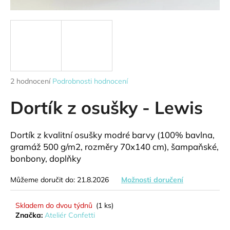
a
j
í
t
?
Průměrné
2 hodnocení
Podrobnosti hodnocení
hodnocení
produktu
Dortík z osušky - Lewis
je
HLEDAT
5,0
z
Dortík z kvalitní osušky modré barvy (100% bavlna,
5
gramáž 500 g/m2, rozměry 70x140 cm), šampaňské,
hvězdiček.
bonbony, doplňky
D
o
Můžeme doručit do:
21.8.2026
Možnosti doručení
p
o
Skladem do dvou týdnů
(1 ks)
r
Značka:
Ateliér Confetti
u