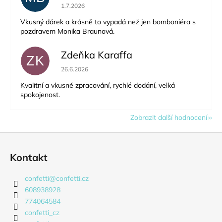
Hodnocení obchodu je 5 z 5 hvězdiček.
1.7.2026
Vkusný dárek a krásně to vypadá než jen bomboniéra s
pozdravem Monika Braunová.
Zdeňka Karaffa
ZK
Hodnocení obchodu je 5 z 5 hvězdiček.
26.6.2026
Kvalitní a vkusné zpracování, rychlé dodání, velká
spokojenost.
Zobrazit další hodnocení
Z
á
Kontakt
p
a
confetti
@
confetti.cz
t
608938928
í
774064584
confetti_cz