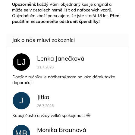
Upozornění:
každý Vámi objednaný kus je originál a
může se v detailech mírně lišit od nafocených vzorů.
Objednáním zboží potvrzujete, že jste starší 18 let.
Před
použitím nezapomeňte odstranit špendlíky!
Lenka Janečková
LJ
Hodnocení obchodu je 5 z 5 hvězdiček.
31.7.2026
Dortík z ručníku je nádherný,mam ho jako dárek takže
doporučuji
Jitka
J
Hodnocení obchodu je 5 z 5 hvězdiček.
26.7.2026
Kupuji často a vždy velká spokojenost 🤩
Monika Braunová
MB