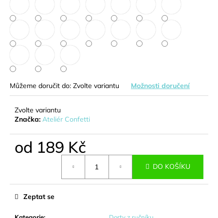
č
u
j
e
m
e
KYTICE
Můžeme doručit do:
Zvolte variantu
Možnosti doručení
Z
BONBONŮ
-
Zvolte variantu
EMILY
Značka:
Ateliér Confetti
639
Kč
od
189 Kč
Měrná
DO KOŠÍKU
cena:
Zeptat se
Kategorie
:
Dorty z ručníku