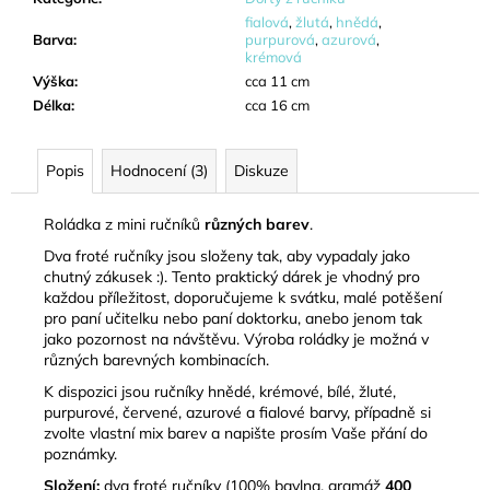
fialová
,
žlutá
,
hnědá
,
Barva
:
purpurová
,
azurová
,
krémová
Výška
:
cca 11 cm
Délka
:
cca 16 cm
Popis
Hodnocení (3)
Diskuze
Roládka z mini ručníků
různých barev
.
Dva froté ručníky jsou složeny tak, aby vypadaly jako
chutný zákusek :). Tento praktický dárek je vhodný pro
každou příležitost, doporučujeme k svátku, malé potěšení
pro paní učitelku nebo paní doktorku, anebo jenom tak
jako pozornost na návštěvu. Výroba roládky je možná v
různých barevných kombinacích.
K dispozici jsou ručníky hnědé, krémové, bílé, žluté,
purpurové, červené, azurové a fialové barvy, případně si
zvolte vlastní mix barev a napište prosím Vaše přání do
poznámky.
Složení:
dva froté ručníky (100% bavlna, gramáž
400