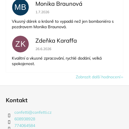
Monika Braunová
MB
Hodnocení obchodu je 5 z 5 hvězdiček.
1.7.2026
Vkusný dárek a krásně to vypadá než jen bomboniéra s
pozdravem Monika Braunová.
Zdeňka Karaffa
ZK
Hodnocení obchodu je 5 z 5 hvězdiček.
26.6.2026
Kvalitní a vkusné zpracování, rychlé dodání, velká
spokojenost.
Zobrazit další hodnocení
Z
á
Kontakt
p
a
confetti
@
confetti.cz
t
608938928
í
774064584