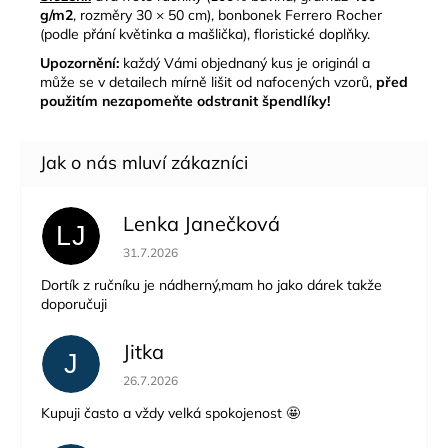
g/m2
, rozměry 30 × 50 cm), bonbonek Ferrero Rocher
(podle přání květinka a mašlička), floristické doplňky.
Upozornění:
každý Vámi objednaný kus je originál a
může se v detailech mírně lišit od nafocených vzorů,
před
použitím nezapomeňte odstranit špendlíky!
Lenka Janečková
LJ
Hodnocení obchodu je 5 z 5 hvězdiček.
31.7.2026
Dortík z ručníku je nádherný,mam ho jako dárek takže
doporučuji
Jitka
J
Hodnocení obchodu je 5 z 5 hvězdiček.
26.7.2026
Kupuji často a vždy velká spokojenost 🤩