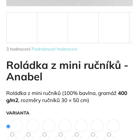
a
j
í
t
?
Průměrné
3 hodnocení
Podrobnosti hodnocení
hodnocení
produktu
Roládka z mini ručníků -
je
HLEDAT
4,0
Anabel
z
5
hvězdiček.
Roládka z mini ručníků (100% bavlna, gramáž
400
D
g/m2
, rozměry ručníků 30 × 50 cm)
o
p
VARIANTA
o
r
u