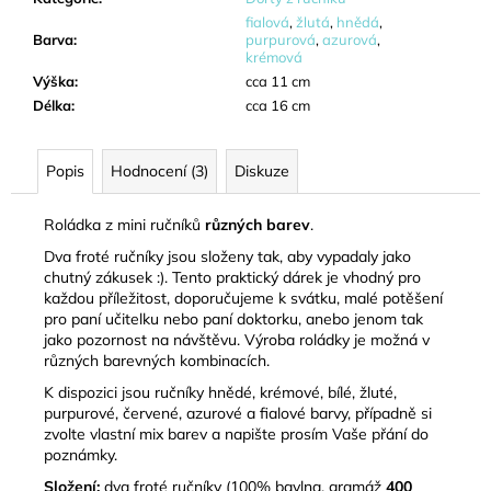
fialová
,
žlutá
,
hnědá
,
Barva
:
purpurová
,
azurová
,
krémová
Výška
:
cca 11 cm
Délka
:
cca 16 cm
Popis
Hodnocení (3)
Diskuze
Roládka z mini ručníků
různých barev
.
Dva froté ručníky jsou složeny tak, aby vypadaly jako
chutný zákusek :). Tento praktický dárek je vhodný pro
každou příležitost, doporučujeme k svátku, malé potěšení
pro paní učitelku nebo paní doktorku, anebo jenom tak
jako pozornost na návštěvu. Výroba roládky je možná v
různých barevných kombinacích.
K dispozici jsou ručníky hnědé, krémové, bílé, žluté,
purpurové, červené, azurové a fialové barvy, případně si
zvolte vlastní mix barev a napište prosím Vaše přání do
poznámky.
Složení:
dva froté ručníky (100% bavlna, gramáž
400