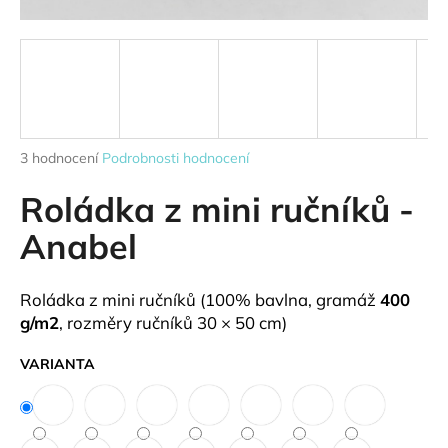
a
j
í
t
?
Průměrné
3 hodnocení
Podrobnosti hodnocení
hodnocení
produktu
Roládka z mini ručníků -
je
HLEDAT
4,0
Anabel
z
5
hvězdiček.
Roládka z mini ručníků (100% bavlna, gramáž
400
D
g/m2
, rozměry ručníků 30 × 50 cm)
o
p
VARIANTA
o
r
u