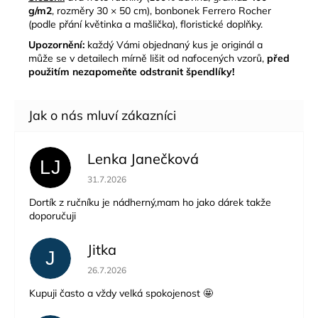
g/m2
, rozměry 30 × 50 cm), bonbonek Ferrero Rocher
(podle přání květinka a mašlička), floristické doplňky.
Upozornění:
každý Vámi objednaný kus je originál a
může se v detailech mírně lišit od nafocených vzorů,
před
použitím nezapomeňte odstranit špendlíky!
Lenka Janečková
LJ
Hodnocení obchodu je 5 z 5 hvězdiček.
31.7.2026
Dortík z ručníku je nádherný,mam ho jako dárek takže
doporučuji
Jitka
J
Hodnocení obchodu je 5 z 5 hvězdiček.
26.7.2026
Kupuji často a vždy velká spokojenost 🤩