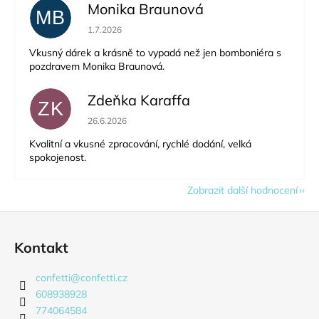
Monika Braunová
MB
Hodnocení obchodu je 5 z 5 hvězdiček.
1.7.2026
Vkusný dárek a krásně to vypadá než jen bomboniéra s
pozdravem Monika Braunová.
Zdeňka Karaffa
ZK
Hodnocení obchodu je 5 z 5 hvězdiček.
26.6.2026
Kvalitní a vkusné zpracování, rychlé dodání, velká
spokojenost.
Zobrazit další hodnocení
Z
á
Kontakt
p
a
confetti
@
confetti.cz
t
608938928
í
774064584