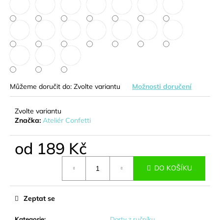
č
u
j
e
m
e
KYTICE
Můžeme doručit do:
Zvolte variantu
Možnosti doručení
Z
BONBONŮ
-
Zvolte variantu
EMILY
Značka:
Ateliér Confetti
639
Kč
od
189 Kč
Měrná
DO KOŠÍKU
cena:
Zeptat se
Kategorie
:
Dorty z ručníku