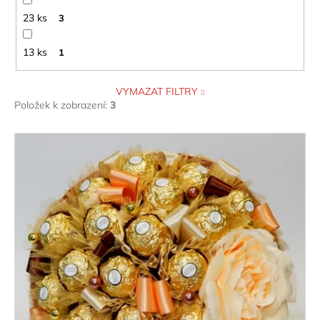
23 ks
3
13 ks
1
VYMAZAT FILTRY
Položek k zobrazení:
3
V
ý
p
i
s
p
r
o
d
u