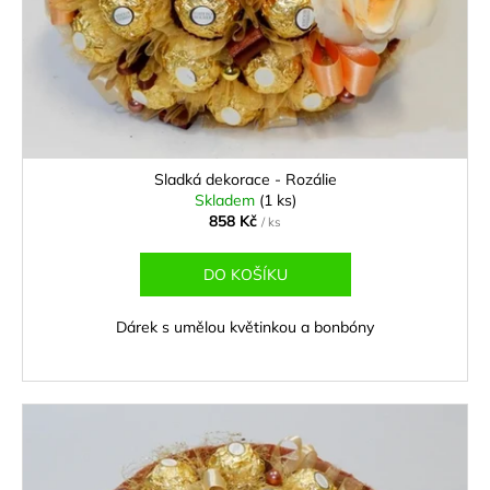
k
t
ů
Sladká dekorace - Rozálie
Skladem
(1 ks)
858 Kč
/ ks
DO KOŠÍKU
Dárek s umělou květinkou a bonbóny