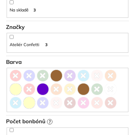
ů
a
Na skladě
3
j
í
Značky
t
?
Ateliér Confetti
3
Barva
HLEDAT
D
o
p
o
Počet bonbónů
?
r
u