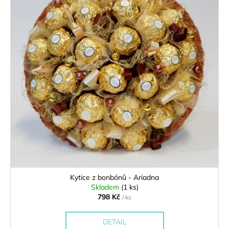
Kytice z bonbónů - Ariadna
Skladem
(1 ks)
798 Kč
/ ks
DETAIL