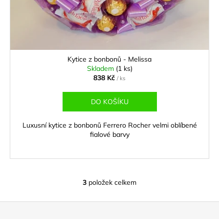
Kytice z bonbonů - Melissa
Skladem
(1 ks)
838 Kč
/ ks
DO KOŠÍKU
Luxusní kytice z bonbonů Ferrero Rocher velmi oblíbené
fialové barvy
3
položek celkem
O
v
Z
l