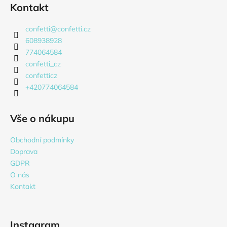
á
á
Kontakt
d
p
a
a
confetti
@
confetti.cz
c
t
608938928
í
í
774064584
p
confetti_cz
r
confetticz
v
+420774064584
k
y
v
Vše o nákupu
ý
p
Obchodní podmínky
i
Doprava
s
GDPR
u
O nás
Kontakt
Instagram